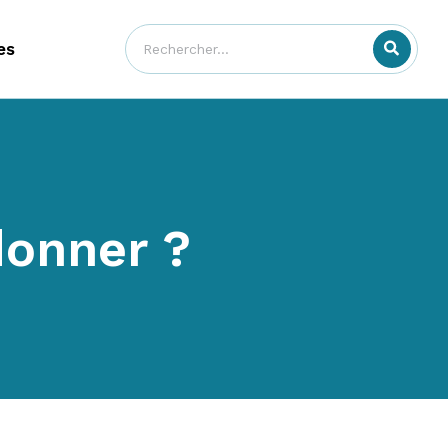
es
donner ?