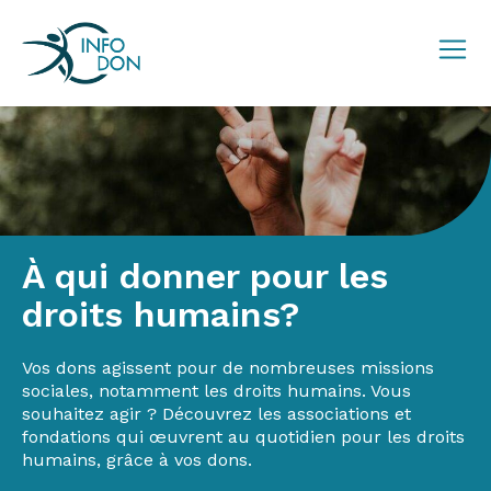
À qui donner pour les
droits humains?
Vos dons agissent pour de nombreuses missions
sociales, notamment les droits humains.
Vous
souhaitez agir ? Découvrez les associations et
fondations qui œuvrent au quotidien pour les droits
humains, grâce à vos dons.