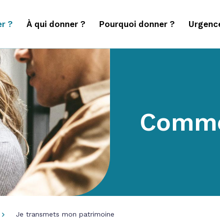
r ?
À qui donner ?
Pourquoi donner ?
Urgenc
Comme
Je transmets mon patrimoine