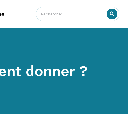
es
nt donner ?