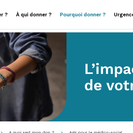
r ?
À qui donner ?
Pourquoi donner ?
Urgenc
L’impa
de vot
A quoi sert mon don ?
Agir pour le médico-social