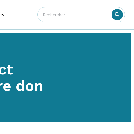
es
ct
re don