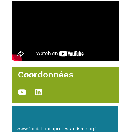
Coordonnées
www.fondationduprotestantisme.org