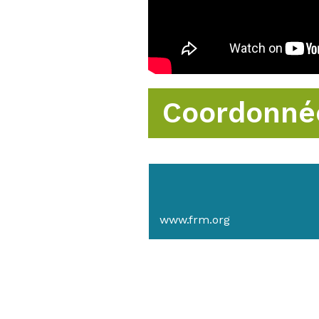
Coordonné
www.frm.org