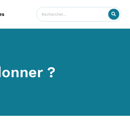
es
donner ?