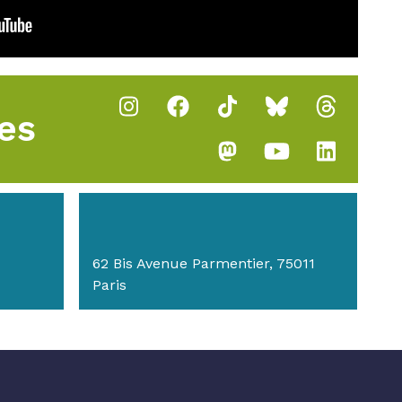
es
62 Bis Avenue Parmentier, 75011
Paris