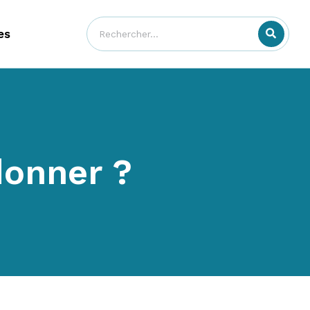
es
donner ?