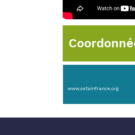
Coordonné
www.oxfamfrance.org