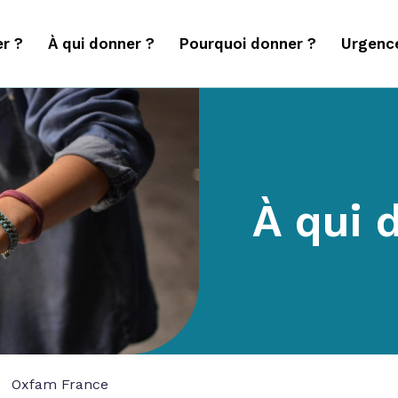
r ?
À qui donner ?
Pourquoi donner ?
Urgenc
À qui 
Oxfam France