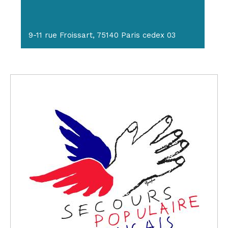
9-11 rue Froissart, 75140 Paris cedex 03