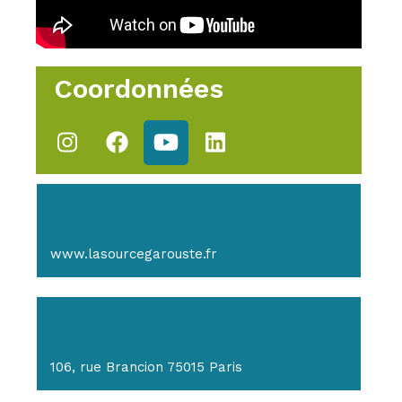
Coordonnées
www.lasourcegarouste.fr
106, rue Brancion 75015 Paris