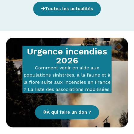
Toutes les actualités
Urgence incendies
2026
Comment venir en aide aux
populations sinistrées, à la faune et à
la flore suite aux incendies en France
? La liste des associations mobilisées.
À qui faire un don ?