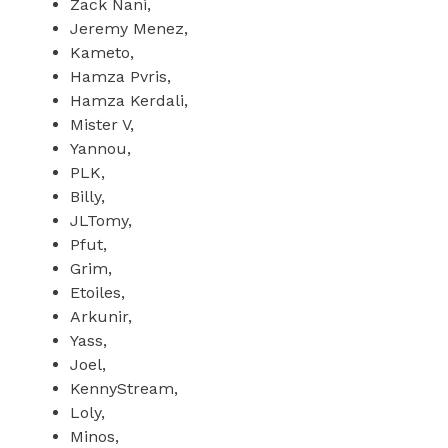
Zack Nani,
Jeremy Menez,
Kameto,
Hamza Pvris,
Hamza Kerdali,
Mister V,
Yannou,
PLK,
Billy,
JLTomy,
Pfut,
Grim,
Etoiles,
Arkunir,
Yass,
Joel,
KennyStream,
Loly,
Minos,