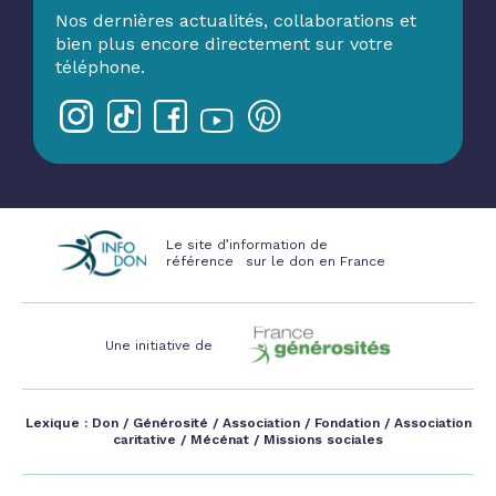
Nos dernières actualités, collaborations et
bien plus encore directement sur votre
téléphone.
Le site d’information de
référence sur le don en France
Une initiative de
Lexique :
Don
/
Générosité
/
Association
/
Fondation
/
Association
caritative
/
Mécénat
/
Missions sociales