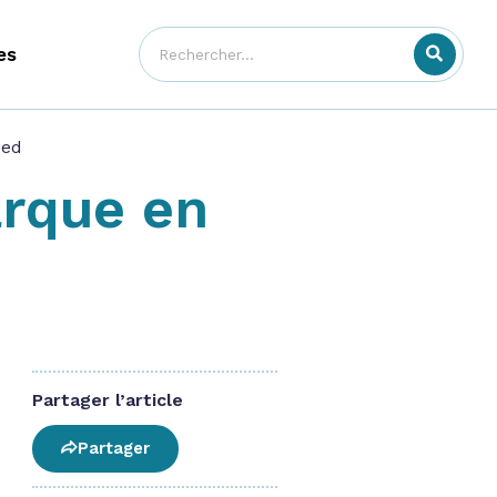
es
eed
arque en
Partager l’article
Partager