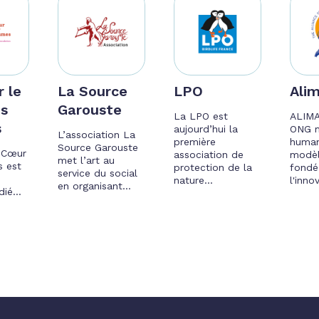
r le
La Source
LPO
Ali
s
Garouste
La LPO est
ALIMA
s
aujourd’hui la
ONG m
L’association La
première
human
Source Garouste
e Cœur
association de
modèl
met l’art au
 est
protection de la
fondé
service du social
e
nature...
l'innov
en organisant...
ié...