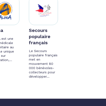
ma
Secours
populaire
 est une
français
édicale
itaire au
Le Secours
e unique
populaire français
 sur
met en
ation,...
mouvement 80
000 bénévoles-
collecteurs pour
développer...