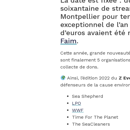
La date est fixée : 
soixantaine de stre
Montpellier pour ten
exceptionnel de l’an
d’euros avaient été
Faim
.
Cette année, grande nouveauté 
sont finalement 5 organisations
collecte de dons.
Ainsi, l’édition 2022 du
Z Ev
défenseurs de la cause enviro
Sea Shepherd
LPO
WWF
Time For The Planet
The SeaCleaners