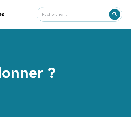
es
donner ?