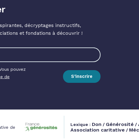
er
spirantes, décryptages instructifs,
ciations et fondations à découvrir !
 Vous pouvez
S’inscrire
ue de
Don
Générosité
Lexique :
/
/
ative de
Association caritative
Méc
/