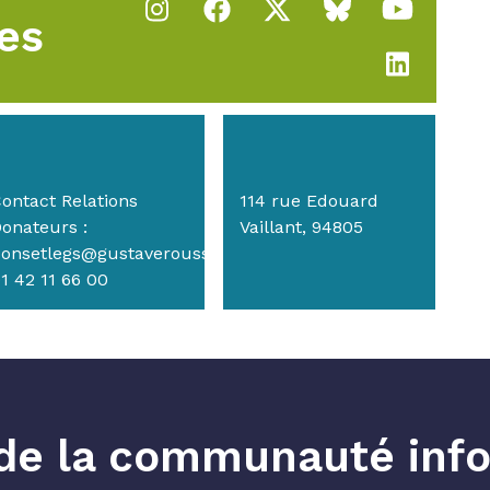
es
ontact Relations
114 rue Edouard
onateurs :
Vaillant, 94805
onsetlegs@gustaveroussy.fr
1 42 11 66 00
e de la communauté info