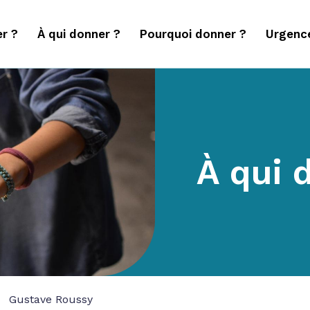
r ?
À qui donner ?
Pourquoi donner ?
Urgenc
À qui 
Gustave Roussy