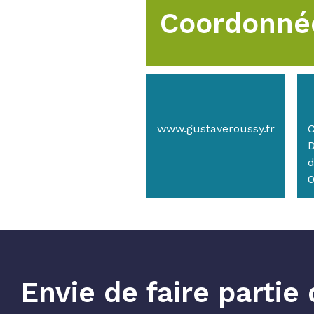
Coordonné
www.gustaveroussy.fr
C
D
d
0
Envie de faire parti