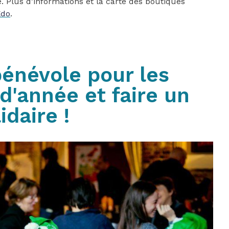
e. Plus d’informations et la carte des boutiques
Kdo
.
énévole pour les
 d'année et faire un
idaire !