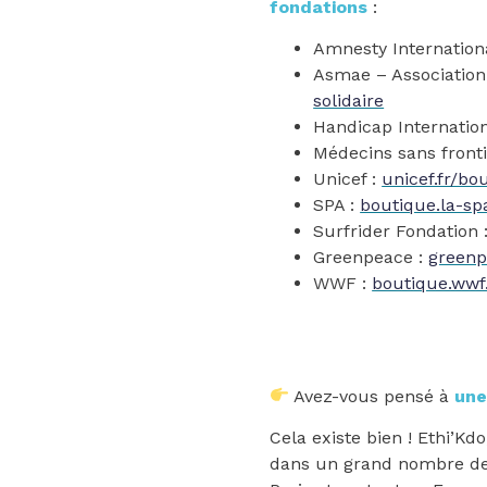
fondations
:
Amnesty Internation
Asmae – Associatio
solidaire
Handicap Internation
Médecins sans front
Unicef :
unicef.fr/bo
SPA :
boutique.la-spa
Surfrider Fondation 
Greenpeace :
greenp
WWF :
boutique.wwf.
Avez-vous pensé à
une
Cela existe bien ! Ethi’Kdo
dans un grand nombre de 