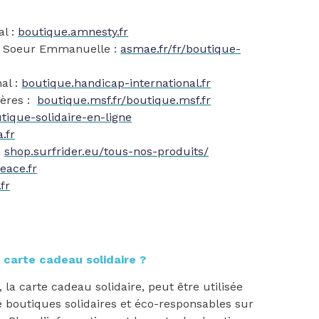
al :
boutique.amnesty.fr
n Soeur Emmanuelle :
asmae.fr/fr/boutique-
al :
boutique.handicap-international.fr
ières :
boutique.msf.fr/boutique.msf.fr
utique-solidaire-en-ligne
.fr
:
shop.surfrider.eu/tous-nos-produits/
eace.fr
fr
 carte cadeau solidaire ?
, la carte cadeau solidaire, peut être utilisée
boutiques solidaires et éco-responsables sur