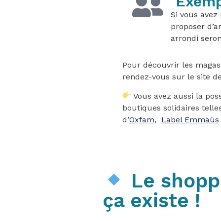
Exempl
Si vous avez 
proposer d’ar
arrondi seron
Pour découvrir les magasin
rendez-vous sur le site 
Vous avez aussi la poss
boutiques solidaires tell
d’
Oxfam
,
Label Emmaüs
Le shoppi
ça existe !