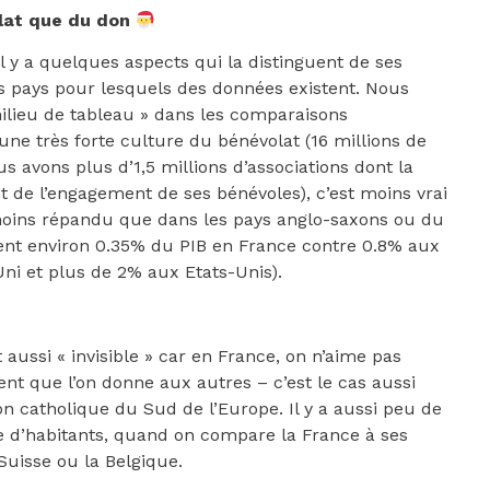
olat que du don
l y a quelques aspects qui la distinguent de ses
s pays pour lesquels des données existent. Nous
lieu de tableau » dans les comparaisons
 une très forte culture du bénévolat (16 millions de
us avons plus d’1,5 millions d’associations dont la
 de l’engagement de ses bénévoles), c’est moins vrai
 moins répandu que dans les pays anglo-saxons ou du
sent environ 0.35% du PIB en France contre 0.8% aux
i et plus de 2% aux Etats-Unis).
aussi « invisible » car en France, on n’aime pas
gent que l’on donne aux autres – c’est le cas aussi
on catholique du Sud de l’Europe. Il y a aussi peu de
 d’habitants, quand on compare la France à ses
Suisse ou la Belgique.