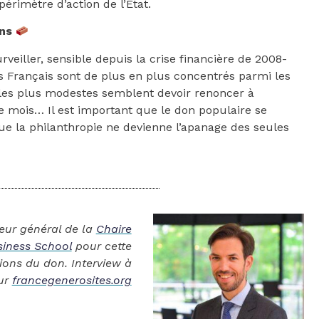
périmètre d’action de l’Etat.
ons
rveiller, sensible depuis la crise financière de 2008-
es Français sont de plus en plus concentrés parmi les
 les plus modestes semblent devoir renoncer à
e mois… Il est important que le don populaire se
que la philanthropie ne devienne l’apanage des seules
teur général de la
Chaire
siness School
pour cette
tions du don. Interview à
sur
francegenerosites.org