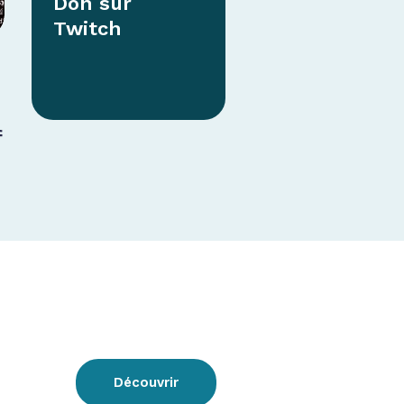
Don sur
Twitch
f
Découvrir