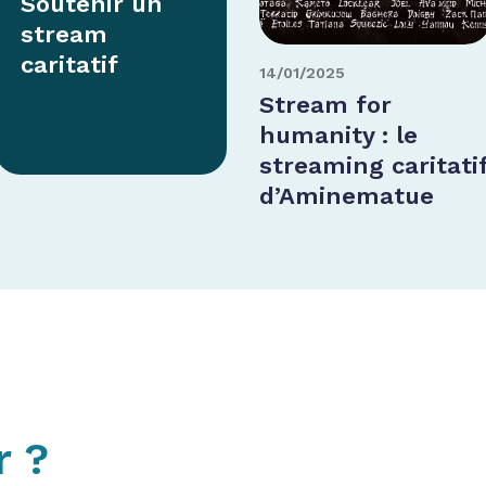
Soutenir un
stream
caritatif
14/01/2025
Stream for
humanity : le
streaming caritati
d’Aminematue
r ?